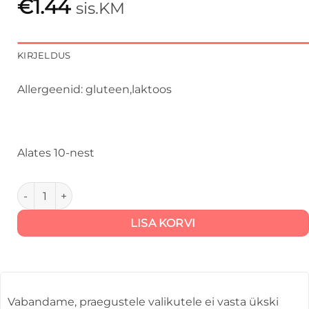
€
1.44
sis.KM
KIRJELDUS
Allergeenid: gluteen,laktoos
Alates 10-nest
Röstitud sai kana, vürtsikakreemi ja granaatõunaseemnete
LISA KORVI
Vabandame, praegustele valikutele ei vasta ükski